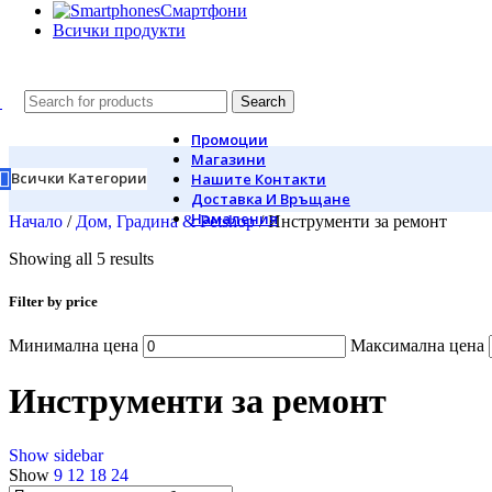
Смартфони
Всички продукти
Search
Промоции
Магазини
Всички Категории
Нашите Контакти
Доставка И Връщане
Намаления
Начало
/
Дом, Градина & Petshop
/
Инструменти за ремонт
Showing all 5 results
Filter by price
Минимална цена
Максимална цена
Инструменти за ремонт
Show sidebar
Show
9
12
18
24