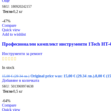
Още
SKU:
180920242157
Тегло
0,2 кг
-47%
Compare
Quick view
Add to wishlist
Професионален комплект инструменти 1Tech HT-46
Инструменти за ремонт
In stock
Original price was: 15,00 € (29.34 лв.).
8,00
€
(15
15,00
€
(29.34 лв.)
Добавяне в количката
SKU:
5013969974638
Тегло
0,5 кг
-64%
Compare
Quick view