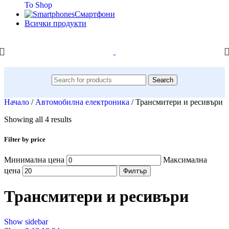
To Shop
Смартфони
Всички продукти
Search
Начало
/
Автомобилна електроника
/
Трансмитери и ресивъри
Showing all 4 results
Filter by price
Минимална цена
Максимална
цена
Филтър
Трансмитери и ресивъри
Show sidebar