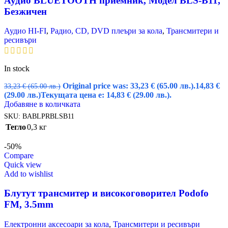
Аудио BLUETOOTH приемник, Модел BLS-B11,
Безжичен
Аудио HI-FI
,
Радио, CD, DVD плеъри за кола
,
Трансмитери и
ресивъри
In stock
Original price was: 33,23 € (65.00 лв.).
14,83
€
33,23
€
(65.00 лв.)
(29.00 лв.)
Текущата цена е: 14,83 € (29.00 лв.).
Добавяне в количката
SKU:
BABLPRBLSB11
Тегло
0,3 кг
-50%
Compare
Quick view
Add to wishlist
Блутут трансмитер и високоговорител Podofo
FM, 3.5mm
Електронни аксесоари за кола
,
Трансмитери и ресивъри