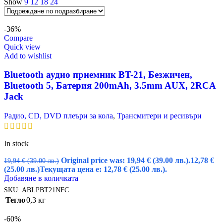
Show
9
12
18
24
-36%
Compare
Quick view
Add to wishlist
Bluetooth аудио приемник BT-21, Безжичен,
Bluetooth 5, Батерия 200mAh, 3.5mm AUX, 2RCA
Jack
Радио, CD, DVD плеъри за кола
,
Трансмитери и ресивъри
In stock
Original price was: 19,94 € (39.00 лв.).
12,78
€
19,94
€
(39.00 лв.)
(25.00 лв.)
Текущата цена е: 12,78 € (25.00 лв.).
Добавяне в количката
SKU:
ABLPBT21NFC
Тегло
0,3 кг
-60%