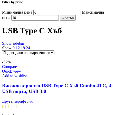
Filter by price
Минимална цена
Максимална
цена
Филтър
USB Type C Хъб
Show sidebar
Show
9
12
18
24
-57%
Compare
Quick view
Add to wishlist
Високоскоростен USB Type C Хъб Combo 4TC, 4
USB порта, USB 3.0
Друга периферия