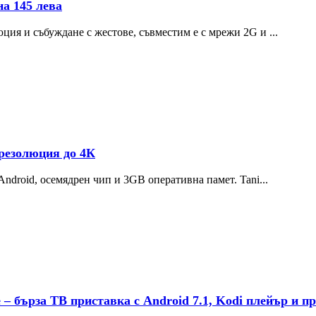
а 145 лева
ия и събуждане с жестове, съвместим е с мрежи 2G и ...
 резолюция до 4К
ndroid, осемядрен чип и 3GB оперативна памет. Tani...
– бърза ТВ приставка с Android 7.1, Kodi плейър и пр