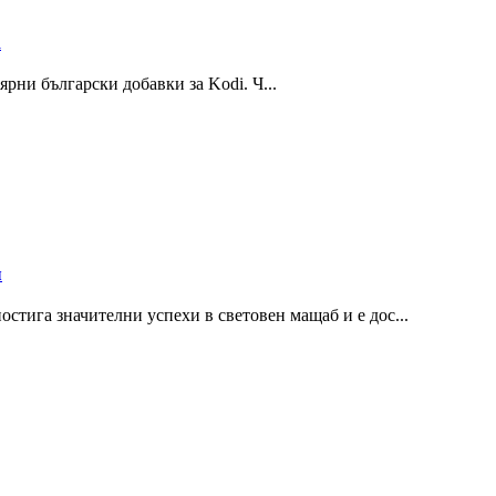
i
рни български добавки за Kodi. Ч...
я
остига значителни успехи в световен мащаб и е дос...