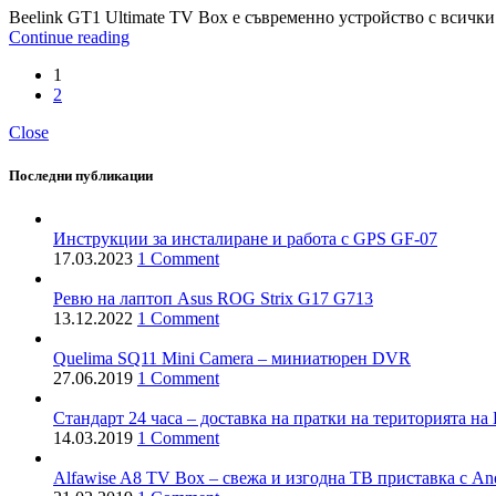
Beelink GT1 Ultimate TV Box е съвременно устройство с всичк
Continue reading
1
2
Close
Последни публикации
Инструкции за инсталиране и работа с GPS GF-07
17.03.2023
1 Comment
Ревю на лаптоп Asus ROG Strix G17 G713
13.12.2022
1 Comment
Quelima SQ11 Mini Camera – миниатюрен DVR
27.06.2019
1 Comment
Стандарт 24 часа – доставка на пратки на територията на 
14.03.2019
1 Comment
Alfawise A8 TV Box – свежа и изгодна ТВ приставка с And