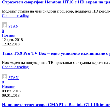
Страхотен смартфон Homtom HT16 с HD екран на цен
Моделът стъпва на четириядрен процесор, поддържа HD резолюц
Continue reading
STAN
0
Новини
12 фев. 2018
12.02.2018
Tanix TX9 Pro TV Box – едно уникално изживяване с
Нов модел на популярните ТВ приставки с актуална версия на A
Continue reading
STAN
0
Новини
09 ян. 2018
09.01.2018
Направете телевизора СМАРТ с Beelink GT1 Ultimate 