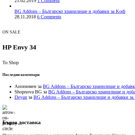
21.02.2019
1 Comment
BG Addons – Българско хранилище и добавки за Kodi
28.11.2018
6 Comments
ON SALE
HP Envy 34
To Shop
Последни коментари
Анонимен
за
BG Addons – Българско хранилище и добавк
Shopnova BG
за
BG Addons – Българско хранилище и доба
Deyan
за
BG Addons – Българско хранилище и добавки за
Бърза доставка